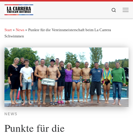
Zum Inhalt springen
Search
Men
Start
»
News
»
Punkte für die Vereinsmeisterschaft beim La Carrera
Schwimmen
NEWS
Punkte für die