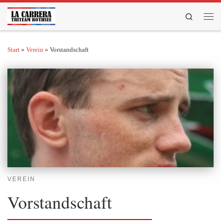
Zum Inhalt springen
Search
Men
Start
»
Verein
»
Vorstandschaft
VEREIN
Vorstandschaft