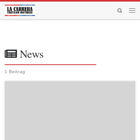
Zum Inhalt springen
Search
Men
News
1 Beitrag
10.03.2014 Hilpoltstein Traumhafte Frühlingstemperaturen lockten
am Sonntag 500 Läufer an den Rothsee, um dort beim Hobbylauf über
5,2 km eine Runde bzw. beim Hauptlauf über 10,4 km zwei Runden zu
drehen. Mit dabei waren auch 11 La Carreras, die beim Rothseelauf
größtenteils ihren Einstieg in die Wettkampsaison 2014 hatten. Mit
[…]