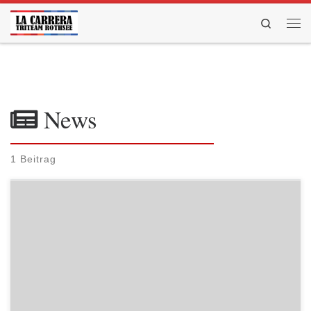
Zum Inhalt springen
Search
Men
News
1 Beitrag
01.06.2014 Ingolstadt Beim Triathlon in Ingolstadt, der mit einem
Rekordteilnehmerfeld von 2600 Startern bereits seit Monaten
ausgebucht war, sprangen für La Carrera wieder einige Podestplätze
heraus. Bei der Shortdistanz über 500 Meter Schwimmen, 20 km Rad
und 5 km Laufen erzielte Markus Maul den 3. Gesamtplatz in 1:02:13
(1. AK2M). […]