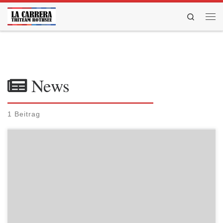
Zum Inhalt springen
Search
Men
News
1 Beitrag
15.08.2014 Riva del Garda Zusammen mit drei Freunden hatten sich
Jelena Rölz und Mirco Helmreich als Ziel gesetzt, die Strecke von
Mittenwald bis Riva del Garda mit dem Rennrad innerhalb von 24
Stunden zu bewältigen. In Zahlen ausgedrückt bedeutet das eine
Strecke von 312km mit 5400hm von Mittenwald über das […]