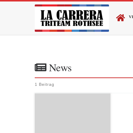
Zum Inhalt springen
V
News
1 Beitrag
21.12.2014 Hilpoltstein Aufgrund der
zahlreichen Feiertage wird der
Trainingsplan wie folgt geändert: Tag
Datum Art Bemerkung (Treffpunkt) Mi
24.12.2014 MTB Lockere Tour(10:00
Uhr Café Grimm HIP) Do 25.12.2014