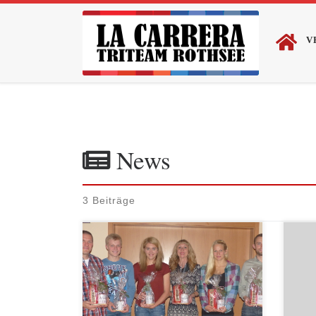
Zum Inhalt springen
V
News
3 Beiträge
21.11.2015 Hilpoltstein Am
21.1
vergangenen Samstag konnte unser
Carre
Vereinsvorsitzender Matthias Seitz
Trail
wieder zahlreiche Mitglieder zur La
der t
Carrera Weihnachtsfeier im Sportheim
durc
Hofstetten begrüßen. In seinem
Juge