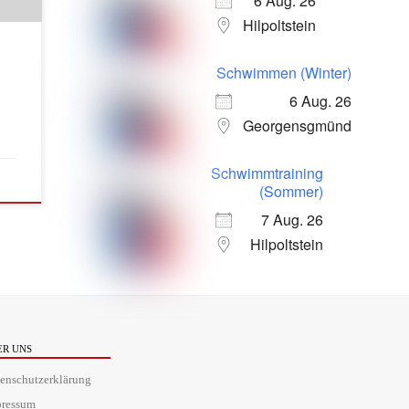
6 Aug. 26
Hilpoltstein
Schwimmen (Winter)
5.
6 Aug. 26
Georgensgmünd
Schwimmtraining
(Sommer)
7 Aug. 26
Hilpoltstein
ER UNS
enschutzerklärung
pressum