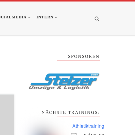
OCIALMEDIA
INTERN
Search
SPONSOREN
t-
-
NÄCHSTE TRAININGS:
acher
 für
Athletiktraining
6! Er
lauf,