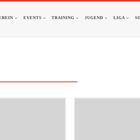
EREIN
EVENTS
TRAINING
JUGEND
LIGA
S
1.2015 Hilpoltstein Bei unserem La
21.11.2015 RednitzhembachGesam
ra Crosslauf galt es wieder,
Siegerehrung des Memmert Schüler
fähigkeit zu beweisen. Auf
Cups im Rahmen des Rednitzhemb
echnisch anspruchsvollen Strecke
Kunstweglaufes: Bastian Frisch holt
h den Wald mussten die
uns den Titel in der Altersklasse U1
ndlichen zwei Runden á 630 Meter
stand beim Treuchtlinger Frühjahrs