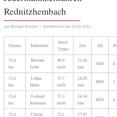
Rednitzhembach
von
Michael Riechel
|
Veröffentlicht am
14.02.2013
durch.
Distanz
Teilnehmer
Zeit
AK
Pl
Tempo
15,4
Michael
40,9
22:26
M40
4
km
Fruth
km/h
min
15,4
Lothar
37,7
24,20
M60
2
km
Mahn
km/h
min
15,4
Gerhard
37,3
24:34
M50
4
km
Bohmann
km/h
min
15,4
Christa
33,1
27:45