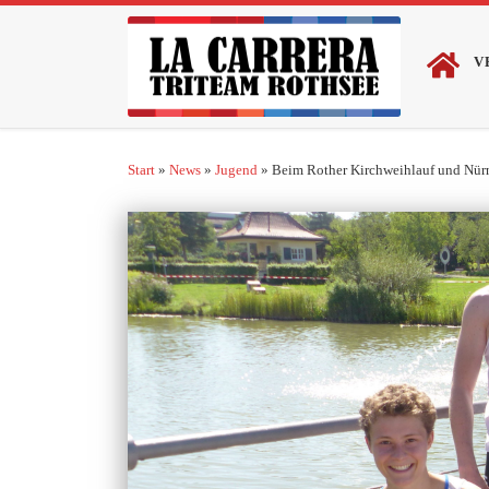
Zum Inhalt springen
V
Start
»
News
»
Jugend
»
Beim Rother Kirchweihlauf und Nürn