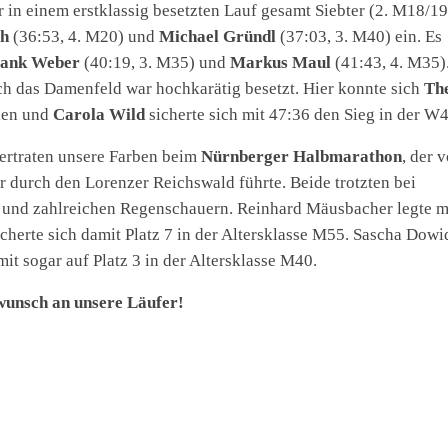
r in einem erstklassig besetzten Lauf gesamt Siebter (2. M18/19
ch
(36:53, 4. M20) und
Michael Gründl
(37:03, 3. M40) ein. Es
ank Weber
(40:19, 3. M35) und
Markus Maul
(41:43, 4. M35)
ch das Damenfeld war hochkarätig besetzt. Hier konnte sich
Th
len und
Carola Wild
sicherte sich mit 47:36 den Sieg in der W4
ertraten unsere Farben beim
Nürnberger Halbmarathon
, der 
r durch den Lorenzer Reichswald führte. Beide trotzten bei
und zahlreichen Regenschauern. Reinhard Mäusbacher legte m
cherte sich damit Platz 7 in der Altersklasse M55. Sascha Dowid
mit sogar auf Platz 3 in der Altersklasse M40.
kwunsch an unsere Läufer!