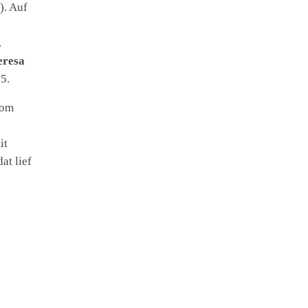
). Auf
.
eresa
5.
vom
it
at lief