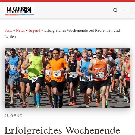
Zum Inhalt springen
Search
Men
Start
»
News
»
Jugend
»
Erfolgreiches Wochenende bei Radrennen und
Laufen
JUGEND
Erfolgreiches Wochenende