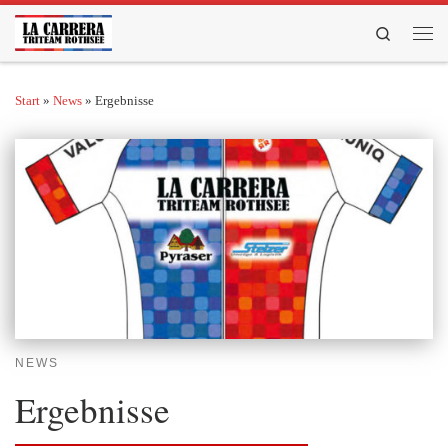
Zum Inhalt springen
Search
Men
Start
»
News
»
Ergebnisse
NEWS
Ergebnisse