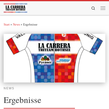
Zum Inhalt springen
Search
Men
Start
»
News
»
Ergebnisse
NEWS
Ergebnisse