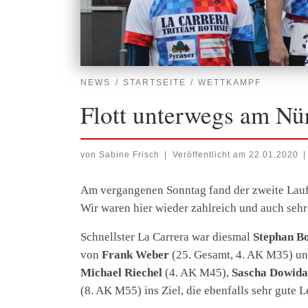
NEWS
STARTSEITE
WETTKAMPF
Flott unterwegs am Nü
von
Sabine Frisch
|
Veröffentlicht am
22.01.2020
|
Am vergangenen Sonntag fand der zweite Lau
Wir waren hier wieder zahlreich und auch sehr 
Schnellster La Carrera war diesmal
Stephan B
von
Frank Weber
(25. Gesamt, 4. AK M35) u
Michael Riechel
(4. AK M45),
Sascha Dowida
(8. AK M55) ins Ziel, die ebenfalls sehr gute 