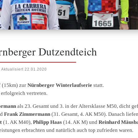
rnberger Dutzendteich
Aktualisiert
22.01.2020
f (15km) zur
Nürnberger Winterlaufserie
statt.
erfolgreich vertreten.
ormann
als 23. Gesamt und 3. in der Altersklasse M50, dicht ge
nd
Frank Zimmermann
(31. Gesamt, 4. AK M50). Danach liefe
t
(1. AK M40),
Philipp Haas
(14. AK M) und
Reinhard Mäusb
Leistungen erbrachten und natürlich auch top zufrieden waren.