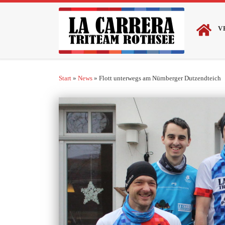
Zum Inhalt springen
V
Start
»
News
»
Flott unterwegs am Nürnberger Dutzendteich