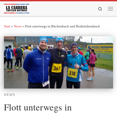
Zum Inhalt springen
Search
Men
Start
»
News
»
Flott unterwegs in Büchenbach und Rednitzhembach
NEWS
Flott unterwegs in