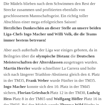
Die Mädels blieben nach dem Schwimmen den Rest der
Strecke zusammen und profitierten ebenfalls von
geschlossenem Mannschaftsgeist. Ein richtig toller
Abschluss einer mega erfolgreichen Saison!
Herzliches Dankeschön an dieser Stelle an unsere beiden
Liga-Chefs Ingo Macher und Willi Volk, die die Teams
immer bestens betreuen!
Aber auch außerhalb der Liga war einiges geboten, da in
Beilngries über die
olympische Distanz
die
Deutschen
Meisterschaften der Altersklassen
ausgetragen wurden.
Martin Herrler
wurde schnellster La Carrera und holte
sich nach längerer Triathlon-Abstinenz gleich den 4. Platz
in der TM35,
Frank Weber
wurde Fünfter in der TM35.
Ingo Macher
konnte sich den 10. Platz in der TM45
sichern,
Florian Griesbach
Platz 12 in der TM30,
Ludwig
Hess
Platz 8 in der TM65 und
Wolfgang Höfler
Platz 16 in
der TM35. Bei den Mädels wurde
Theresa Wild
Fünfte in