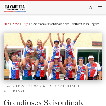
Zum Inhalt springen
Search
Men
Start
»
News
»
Liga
»
Grandioses Saisonfinale beim Triathlon in Beilngries
LIGA
LIGA
NEWS
SLIDER
STARTSEITE
WETTKAMPF
Grandioses Saisonfinale