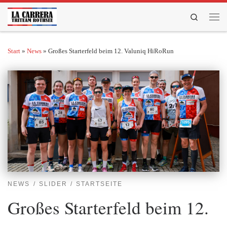
Zum Inhalt springen
Search
Men
Start
»
News
»
Großes Starterfeld beim 12. Valuniq HiRoRun
NEWS
SLIDER
STARTSEITE
Großes Starterfeld beim 12.