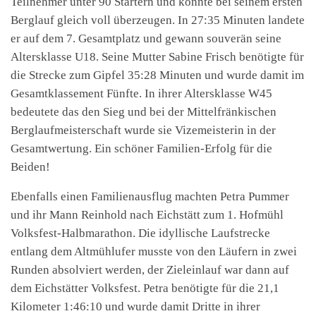
Teilnehmer unter 90 Startern und konnte bei seinem ersten
Berglauf gleich voll überzeugen. In 27:35 Minuten landete
er auf dem 7. Gesamtplatz und gewann souverän seine
Altersklasse U18. Seine Mutter Sabine Frisch benötigte für
die Strecke zum Gipfel 35:28 Minuten und wurde damit im
Gesamtklassement Fünfte. In ihrer Altersklasse W45
bedeutete das den Sieg und bei der Mittelfränkischen
Berglaufmeisterschaft wurde sie Vizemeisterin in der
Gesamtwertung. Ein schöner Familien-Erfolg für die
Beiden!
Ebenfalls einen Familienausflug machten Petra Pummer
und ihr Mann Reinhold nach Eichstätt zum 1. Hofmühl
Volksfest-Halbmarathon. Die idyllische Laufstrecke
entlang dem Altmühlufer musste von den Läufern in zwei
Runden absolviert werden, der Zieleinlauf war dann auf
dem Eichstätter Volksfest. Petra benötigte für die 21,1
Kilometer 1:46:10 und wurde damit Dritte in ihrer