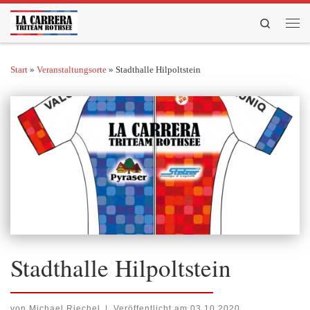
Zum Inhalt springen
Search
Men
Start
»
Veranstaltungsorte
»
Stadthalle Hilpoltstein
Stadthalle Hilpoltstein
von
Michael Riechel
|
Veröffentlicht am
03.10.2020