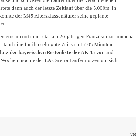
pause und schickten die Läufer über die verschiedenen
rtete dann auch der letzte Zeitlauf über die 5.000m. In
konnte der M45 Altersklassenläufer seine geplante
ten.
gemeinsam mit einer starken 20-jährigen Französin zusammenar
stand eine für ihn sehr gute Zeit von 17:05 Minuten
Platz der bayerischen Bestenliste der AK 45 vor
und
en Wochen möchte der LA Carerra Läufer nutzen um sich
ÜB