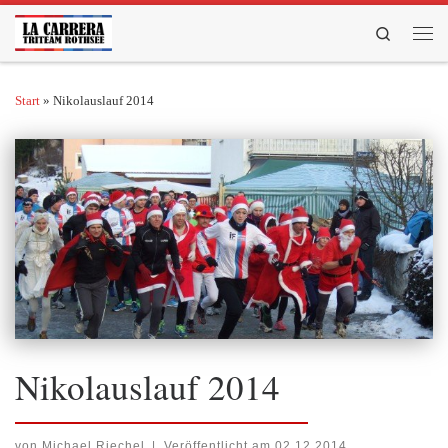
Zum Inhalt springen
Search
Men
Start
»
Nikolauslauf 2014
Nikolauslauf 2014
von
Michael Riechel
|
Veröffentlicht am
02.12.2014