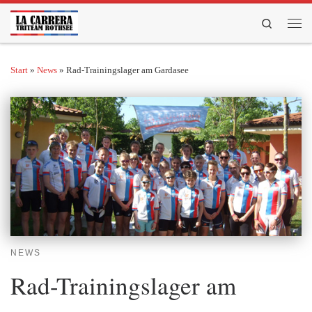
Zum Inhalt springen
Search
Men
Start
»
News
»
Rad-Trainingslager am Gardasee
NEWS
Rad-Trainingslager am