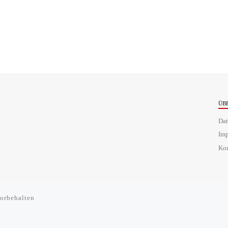
ÜB
Dat
Im
Kon
orbehalten