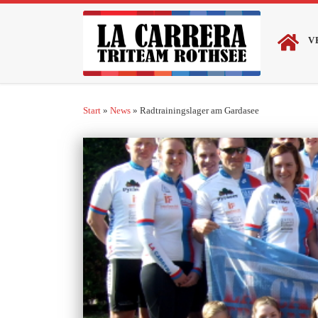
Zum Inhalt springen
V
Start
»
News
»
Radtrainingslager am Gardasee