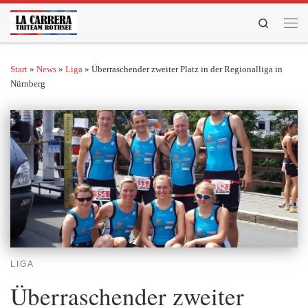
Zum Inhalt springen
Search
Men
Start
»
News
»
Liga
»
Überraschender zweiter Platz in der Regionalliga in
Nürnberg
LIGA
Überraschender zweiter