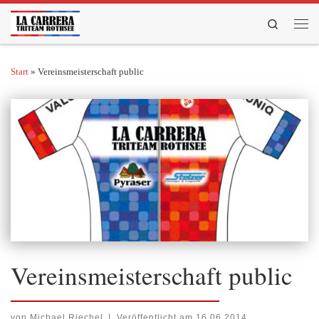
Zum Inhalt springen
Search
Men
Start
»
Vereinsmeisterschaft public
Vereinsmeisterschaft public
von
Michael Riechel
|
Veröffentlicht am
16.06.2014