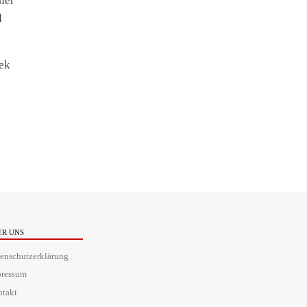
ner
d
hek
ER UNS
enschutzerklärung
pressum
takt