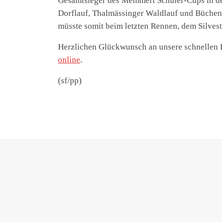
Gesamtsieger des Memmert Schüler-Cups in de
Dorflauf, Thalmässinger Waldlauf und Büchen
müsste somit beim letzten Rennen, dem Silveste
Herzlichen Glückwunsch an unsere schnellen 
online
.
(sf/pp)