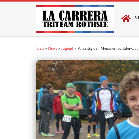
Zum Inhalt springen
V
Start
»
News
»
Jugend
»
Vorzeitig den Memmert Schüler-Cu