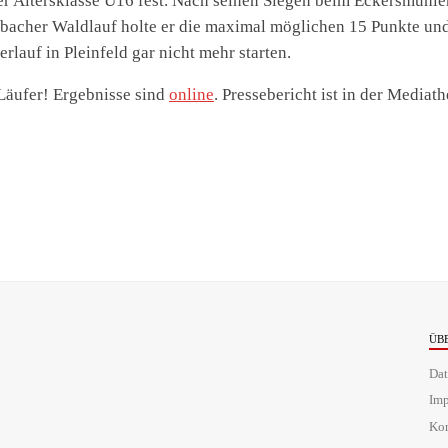
r Altersklasse U16 fest. Nach seinen Siegen beim Eckersmühle
bacher Waldlauf holte er die maximal möglichen 15 Punkte un
rlauf in Pleinfeld gar nicht mehr starten.
Läufer!
Ergebnisse sind
online
. Pressebericht ist in der Mediat
ÜB
Dat
Im
Kon