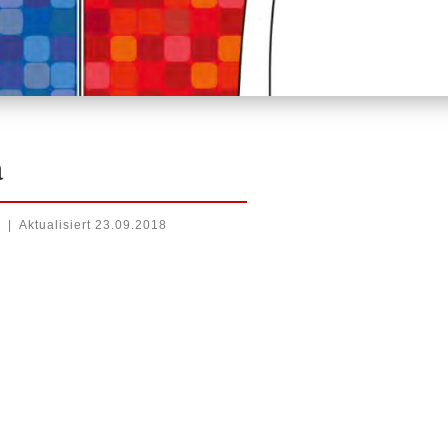
a
3
|
Aktualisiert
23.09.2018