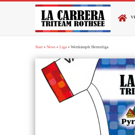
Zum Inhalt springen
V
Start
»
News
»
Liga
»
Wettkämpfe Herrenliga