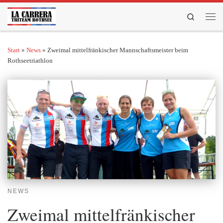
Zum Inhalt springen
Search
Men
Start
»
News
»
Zweimal mittelfränkischer Mannschaftsmeister beim
Rothseetriathlon
NEWS
Zweimal mittelfränkischer