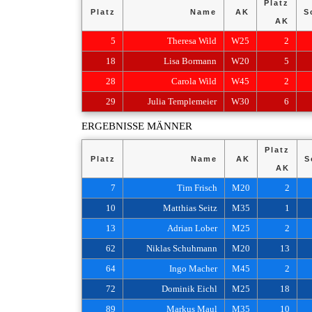
Platz
Platz
Name
AK
S
AK
5
Theresa Wild
W25
2
18
Lisa Bormann
W20
5
28
Carola Wild
W45
2
29
Julia Templemeier
W30
6
ERGEBNISSE MÄNNER
Platz
Platz
Name
AK
S
AK
7
Tim Frisch
M20
2
10
Matthias Seitz
M35
1
13
Adrian Lober
M25
2
62
Niklas Schuhmann
M20
13
64
Ingo Macher
M45
2
72
Dominik Eichl
M25
18
89
Markus Maul
M35
10