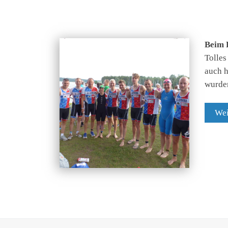
Beim R
Tolles
auch h
wurden
Wei