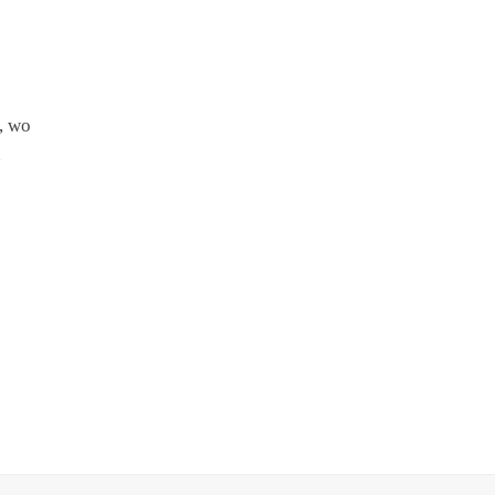
, wo
n