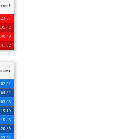
samt
:23:57
:35:42
:40:49
:41:02
samt
:02:51
:04:32
:05:03
:19:10
:19:43
:20:35
:23:51