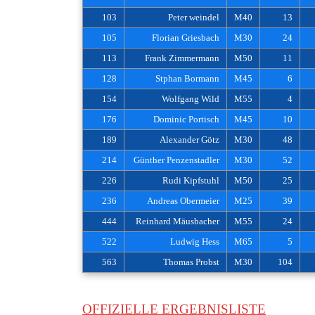
103
Peter weindel
M40
13
105
Florian Griesbach
M30
24
113
Frank Zimmermann
M50
11
128
Stphan Bormann
M45
6
154
Wolfgang Wild
M55
4
176
Dominic Portisch
M45
10
189
Alexander Götz
M30
48
214
Günther Penzenstadler
M30
52
226
Rudi Kipfstuhl
M50
25
236
Andreas Obermeier
M25
39
444
Reinhard Mäusbacher
M55
24
522
Ludwig Hess
M65
5
563
Thomas Probst
M30
104
OFFIZIELLE ERGEBNISLISTE