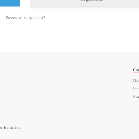
Passwort vergessen?
ÜB
Dat
Im
Kon
orbehalten