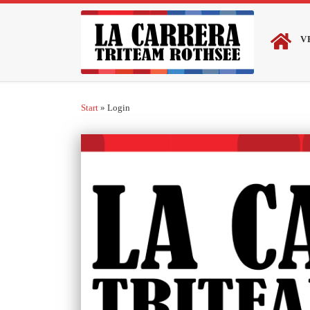
Zum Inhalt springen
V
Start
»
Login