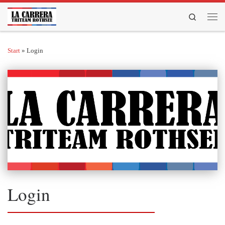
Zum Inhalt springen
Search
Men
Start
»
Login
Login