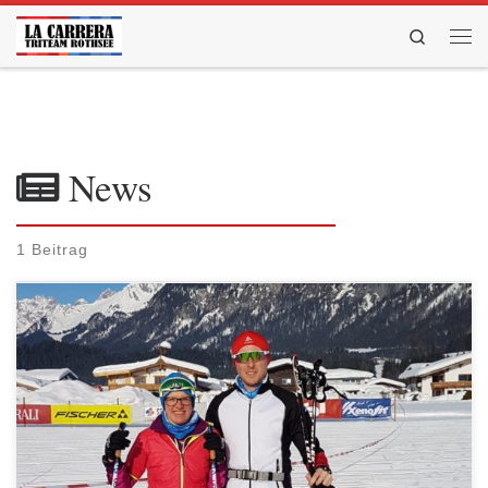
Zum Inhalt springen
Search
Men
News
1 Beitrag
Theresa Wild und Florian Griesbach waren für uns wieder bei einem
Skitrail am Start. Diesmal entschieden sie sich für den Koasalauf in St.
Johann und konnten erneut überzeugen. Bei herrlichem, sonnigem
Winterwetter führte die 28 km bzw. 50 km lange Skating Strecke mit
450 hm von St Johann über Niederhofen […]